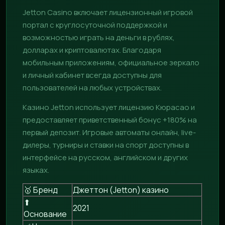
Jetton Casino включает лицензионный игровой
портал с круглосуточной поддержкой и
возможностью играть на деньги в рублях,
долларах и криптовалютах. Благодаря
мобильным приложениям, официальное зеркало
и личный кабинет всегда доступны для
пользователей на любых устройствах.
Казино Jetton использует лицензию Кюрасао и
предоставляет приветственный бонус +180% на
первый депозит. Игровые автоматы онлайн, live-
дилеры, турниры и ставки на спорт доступны в
интерфейсе на русском, английском и других
языках.
🥇 Бренд
Джеттон (Jetton) казино
⬆
2021
Основание