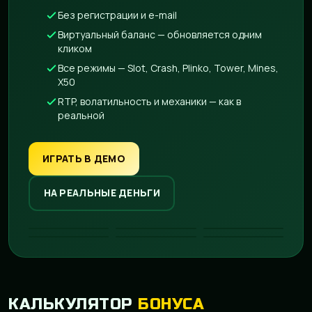
Без регистрации и e-mail
Виртуальный баланс — обновляется одним
кликом
Все режимы — Slot, Crash, Plinko, Tower, Mines,
X50
RTP, волатильность и механики — как в
реальной
ИГРАТЬ В ДЕМО
НА РЕАЛЬНЫЕ ДЕНЬГИ
DEMO
DEMO
DEMO
DEMO
DEMO
DEMO
КАЛЬКУЛЯТОР
БОНУСА