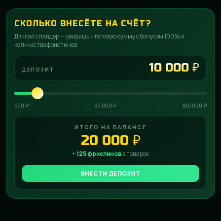
СКОЛЬКО ВНЕСЁТЕ НА СЧЁТ?
Двигай слайдер — увидишь итоговую сумму с бонусом 100% и
количество фриспинов
10 000 ₽
ДЕПОЗИТ
500 ₽
50 000 ₽
100 000 ₽
ИТОГО НА БАЛАНСЕ
20 000 ₽
+
125 фриспинов
в подарок
ВНЕСТИ ДЕПОЗИТ