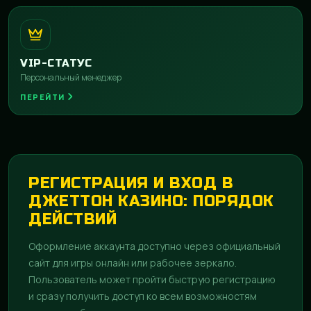
VIP-СТАТУС
Персональный менеджер
ПЕРЕЙТИ
РЕГИСТРАЦИЯ И ВХОД В
ДЖЕТТОН КАЗИНО: ПОРЯДОК
ДЕЙСТВИЙ
Оформление аккаунта доступно через официальный
сайт для игры онлайн или рабочее зеркало.
Пользователь может пройти быструю регистрацию
и сразу получить доступ ко всем возможностям