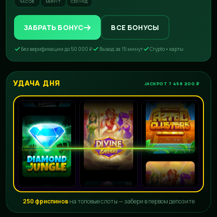
ЧАСОВ
МИНУТ
СЕКУНД
ЗАБРАТЬ БОНУС
ВСЕ БОНУСЫ
Без верификации до 50 000 ₽
Вывод за 15 минут
Crypto + карты
УДАЧА ДНЯ
JACKPOT 7 458 200 ₽
250 фриспинов
на топовые слоты — забери в первом депозите