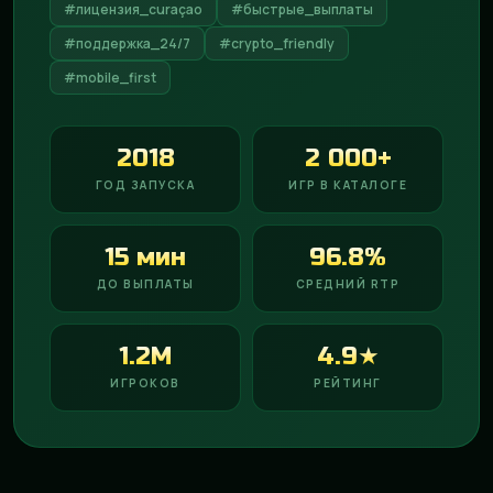
#лицензия_curaçao
#быстрые_выплаты
#поддержка_24/7
#crypto_friendly
#mobile_first
2018
2 000+
ГОД ЗАПУСКА
ИГР В КАТАЛОГЕ
15 мин
96.8%
ДО ВЫПЛАТЫ
СРЕДНИЙ RTP
1.2M
4.9★
ИГРОКОВ
РЕЙТИНГ