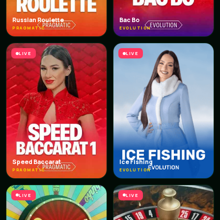
Russian Roulette
Bac Bo
PRAGMATIC
EVOLUTION
LIVE
LIVE
Speed Baccarat
Ice Fishing
PRAGMATIC
EVOLUTION
LIVE
LIVE