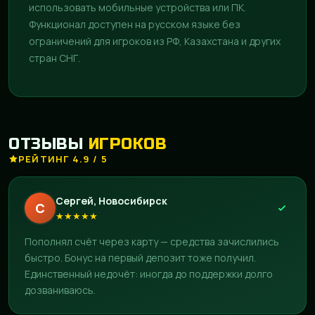
использовать мобильные устройства или ПК.
Функционал доступен на русском языке без
ограничений для игроков из РФ, Казахстана и других
стран СНГ.
ОТЗЫВЫ
ИГРОКОВ
РЕЙТИНГ 4.9 / 5
Сергей, Новосибирск
С
★
★
★
★
★
Пополнял счёт через карту — средства зачислились
быстро. Бонус на первый депозит тоже получил.
Единственный недочёт: иногда до поддержки долго
дозваниваюсь.