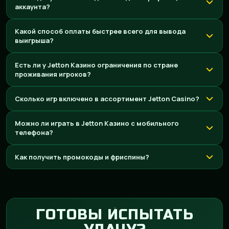
аккаунта?
Какой способ оплаты быстрее всего для вывода
выигрыша?
Есть ли у Jetton Казино ограничения по стране
проживания игроков?
Сколько игр включено в ассортимент Jetton Casino?
Можно ли играть в Jetton Казино с мобильного
телефона?
Как получить промокоды и фриспины?
ГОТОВЫ ИСПЫТАТЬ