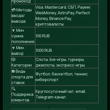
промокод
Visa, Mastercard, СБП, Payeer,
💳 Методы
WebMoney, AstroPay, Perfect
ввода/
Money, Binance Pay,
вывода
криптовалюты
🔽 Мин.
сумма
100 RUB
пополнения
🔽 Мин.
1000 RUB
вывод
🎲
Слоты, live-игры, турниры,
Категории
джекпоты, экспресс-игры
⚽ Виды
Футбол, баскетбол, теннис,
спорта для
киберспорт
ставок
🔍
Круглосуточный чат, email,
Поддержка
Telegram-канал
клиентов