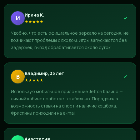
Ирина К.
И
★
★
★
★
★
Удобно, что есть официальное зеркало на сегодня, не
возникают проблемы с входом. Игры запускаются без
задержек, вывод обрабатывается около суток.
Владимир, 35 лет
В
★
★
★
★
★
Использую мобильное приложение Jetton Казино —
личный кабинет работает стабильно. Порадовала
возможность ставки на спорт и наличие кэшбэка.
Фриспины приходили на e-mail.
Анастасия